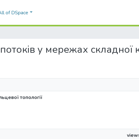
All of DSpace
іл потоків у мережах складної 
льцевої топології
view