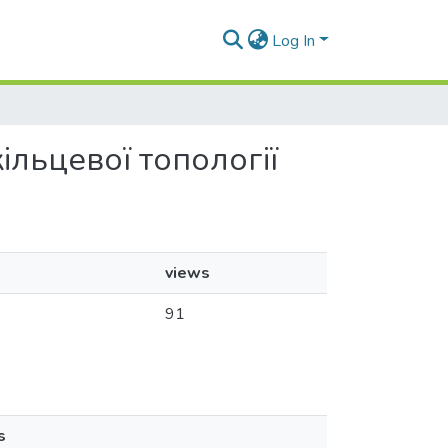
Log In
кільцевої топології
views
91
s