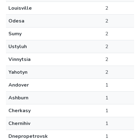
Louisville
2
Odesa
2
Sumy
2
Ustyluh
2
Vinnytsia
2
Yahotyn
2
Andover
1
Ashburn
1
Cherkasy
1
Chernihiv
1
Dnepropetrovsk
1