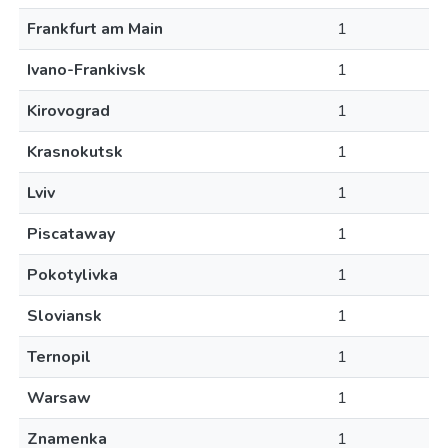
Frankfurt am Main
1
Ivano-Frankivsk
1
Kirovograd
1
Krasnokutsk
1
Lviv
1
Piscataway
1
Pokotylivka
1
Sloviansk
1
Ternopil
1
Warsaw
1
Znamenka
1