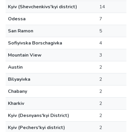
Kyiv (Shevchenkivs'kyi district)
14
Odessa
7
San Ramon
5
Sofiyivska Borschagivka
4
Mountain View
3
Austin
2
Bilyayivka
2
Chabany
2
Kharkiv
2
Kyiv (Desnyans'kyi District)
2
Kyiv (Pechers'kyi district)
2