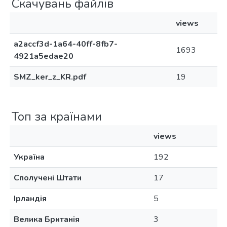
Скачувань файлів
views
a2accf3d-1a64-40ff-8fb7-
1693
4921a5edae20
SMZ_ker_z_KR.pdf
19
Топ за країнами
views
Україна
192
Сполучені Штати
17
Ірландія
5
Велика Британія
3