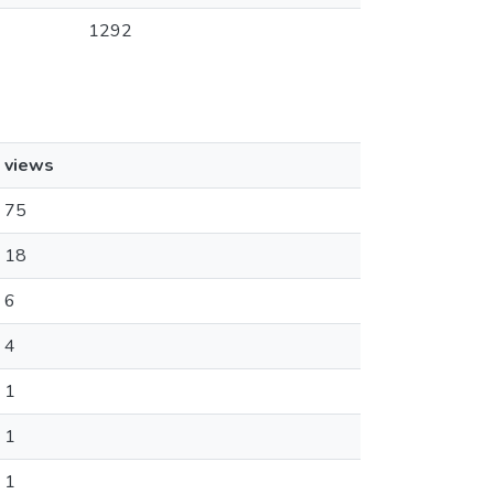
1292
views
75
18
6
4
1
1
1