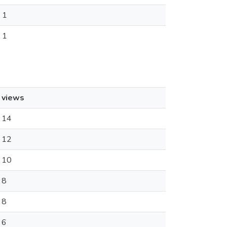
1
1
views
14
12
10
8
8
6