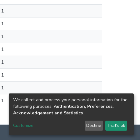
1
1
1
1
1
1
1
We collect and process your personal information for the
1
following purposes:
Authentication, Preferences,
Acknowledgement and Statistics
.
Customize
Decline
That's ok