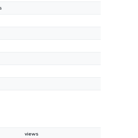
s
views