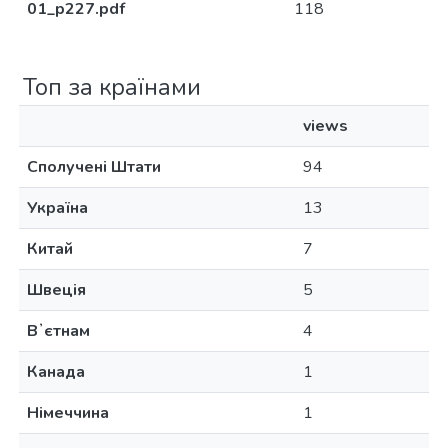
01_p227.pdf
118
Топ за країнами
views
Сполучені Штати
94
Україна
13
Китай
7
Швеція
5
Вʼєтнам
4
Канада
1
Німеччина
1