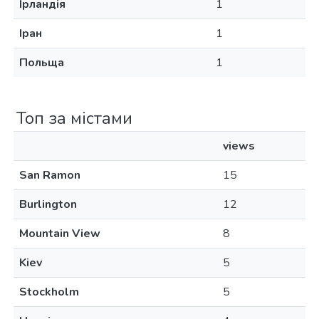
Ірландія
1
Іран
1
Польща
1
Топ за містами
views
San Ramon
15
Burlington
12
Mountain View
8
Kiev
5
Stockholm
5