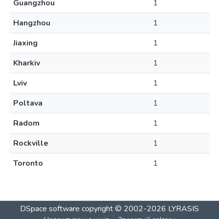
Guangzhou
1
Hangzhou
1
Jiaxing
1
Kharkiv
1
Lviv
1
Poltava
1
Radom
1
Rockville
1
Toronto
1
DSpace software
copyright © 2002-2026
LYRASIS