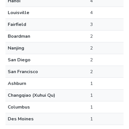
Hanoi
4
Louisville
4
Fairfield
3
Boardman
2
Nanjing
2
San Diego
2
San Francisco
2
Ashburn
1
Changqiao (Xuhui Qu)
1
Columbus
1
Des Moines
1