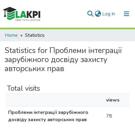
(current)
Log In
Communities & Collections
Home
Statistics
All of DSpace
Statistics for Проблеми інтеграції
зарубіжного досвіду захисту
авторських прав
Total visits
views
Проблеми інтеграції зарубіжного
78
досвіду захисту авторських прав