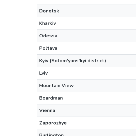
Donetsk
Kharkiv
Odessa
Poltava
Kyiv (Solom'yans'kyi district)
Lviv
Mountain View
Boardman
Vienna
Zaporozhye
Burlington