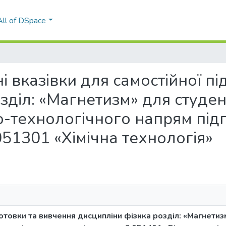
All of DSpace
чні вказівки для самостійної п
зділ: «Магнетизм» для студен
іко-технологічного напрям пі
051301 «Хімічна технологія»
готовки та вивчення дисципліни фізика розділ: «Магнетиз