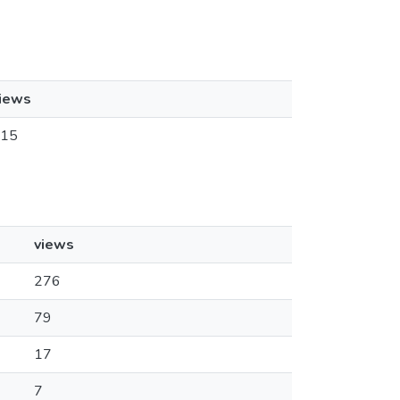
iews
15
views
276
79
17
7