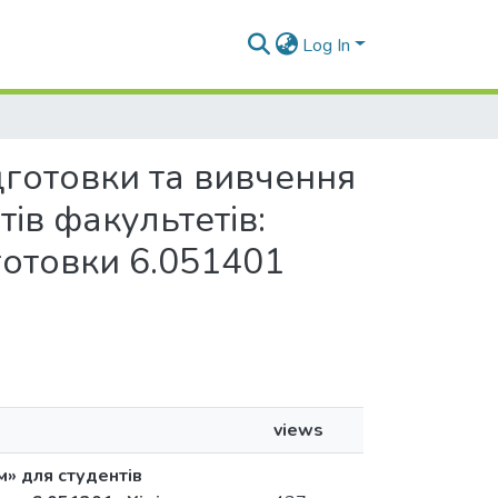
Log In
ідготовки та вивчення
тів факультетів:
дготовки 6.051401
views
м» для студентів