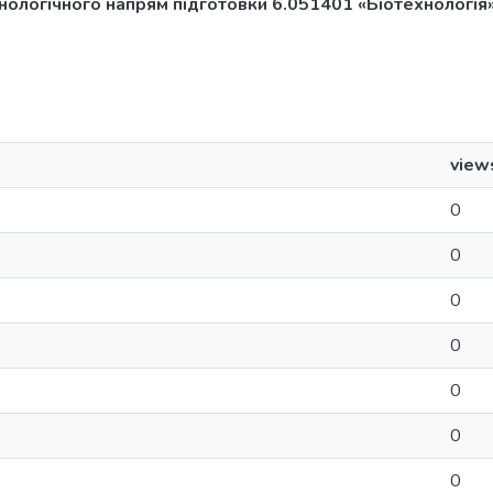
хнологічного напрям підготовки 6.051401 «Біотехнологія»
view
0
0
0
0
0
0
0