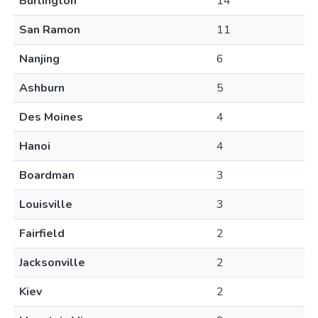
Burlington
14
San Ramon
11
Nanjing
6
Ashburn
5
Des Moines
4
Hanoi
4
Boardman
3
Louisville
3
Fairfield
2
Jacksonville
2
Kiev
2