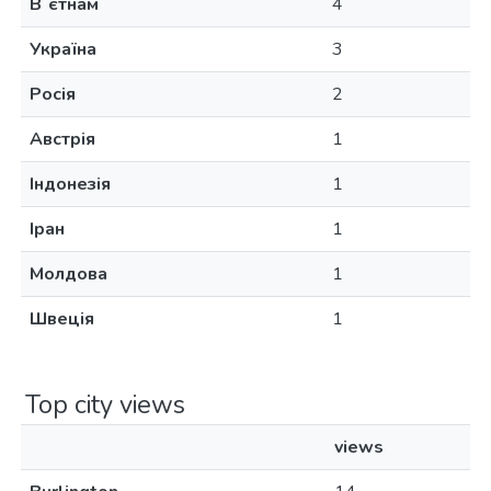
Вʼєтнам
4
Україна
3
Росія
2
Австрія
1
Індонезія
1
Іран
1
Молдова
1
Швеція
1
Top city views
views