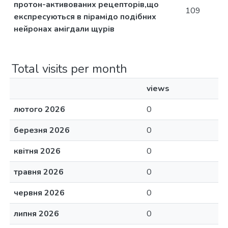
протон-активованих рецепторiв,що
109
експресуються в пірамідо подібних
нейронах амiгдали щурiв
Total visits per month
views
лютого 2026
0
березня 2026
0
квітня 2026
0
травня 2026
0
червня 2026
0
липня 2026
0