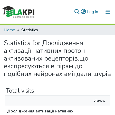
(current)
Log In
Communities & Collections
Home
Statistics
All of DSpace
Statistics for Дослiдження
активацiї нативних протон-
активованих рецепторiв,що
експресуються в пірамідо
подібних нейронах амiгдали щурiв
Total visits
views
Дослiдження активацiї нативних