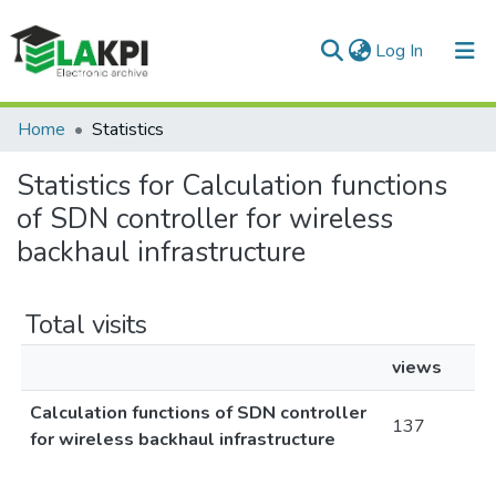
(current)
Log In
Communities & Collections
Home
Statistics
All of DSpace
Statistics for Calculation functions
of SDN controller for wireless
backhaul infrastructure
Total visits
views
Calculation functions of SDN controller
137
for wireless backhaul infrastructure