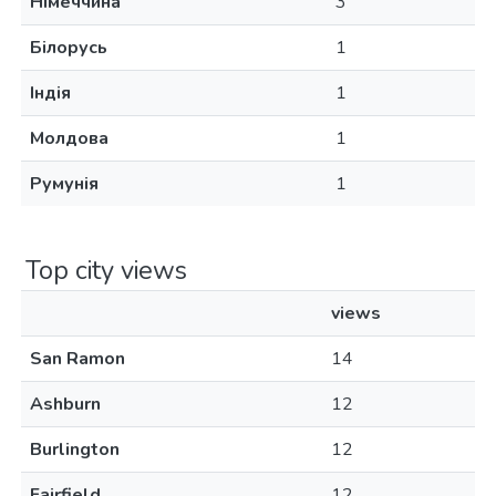
Німеччина
3
Білорусь
1
Індія
1
Молдова
1
Румунія
1
Top city views
views
San Ramon
14
Ashburn
12
Burlington
12
Fairfield
12