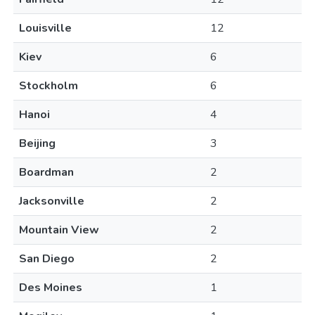
Louisville
12
Kiev
6
Stockholm
6
Hanoi
4
Beijing
3
Boardman
2
Jacksonville
2
Mountain View
2
San Diego
2
Des Moines
1