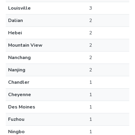
Louisville
3
Dalian
2
Hebei
2
Mountain View
2
Nanchang
2
Nanjing
2
Chandler
1
Cheyenne
1
Des Moines
1
Fuzhou
1
Ningbo
1