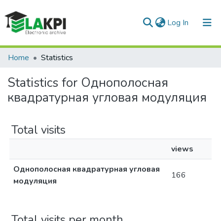
(current)
Log In
Communities & Collections
Home
Statistics
All of DSpace
Statistics for Однополосная
квадратурная угловая модуляция
Total visits
views
Однополосная квадратурная угловая
166
модуляция
Total visits per month