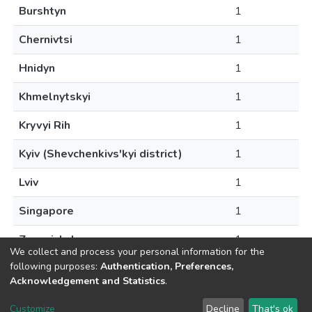
Burshtyn
1
Chernivtsi
1
Hnidyn
1
Khmelnytskyi
1
Kryvyi Rih
1
Kyiv (Shevchenkivs'kyi district)
1
Lviv
1
Singapore
1
Zaporizhzhya
1
We collect and process your personal information for the
following purposes:
Authentication, Preferences,
Acknowledgement and Statistics
.
DSpace software
copyright © 2002-2026
LYRASIS
Customize
Decline
That's ok