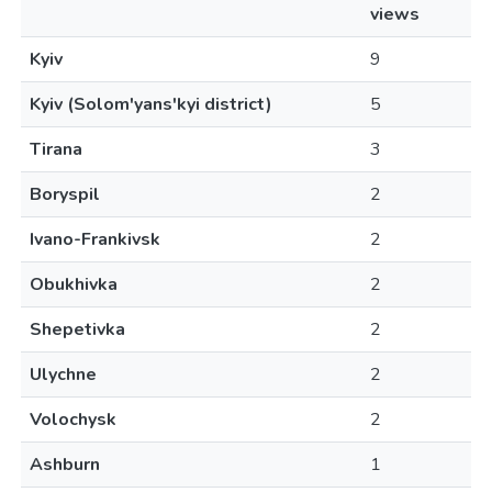
views
Kyiv
9
Kyiv (Solom'yans'kyi district)
5
Tirana
3
Boryspil
2
Ivano-Frankivsk
2
Obukhivka
2
Shepetivka
2
Ulychne
2
Volochysk
2
Ashburn
1