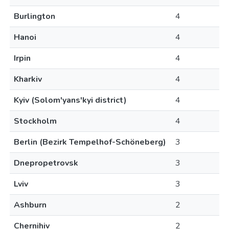
Burlington
4
Hanoi
4
Irpin
4
Kharkiv
4
Kyiv (Solom'yans'kyi district)
4
Stockholm
4
Berlin (Bezirk Tempelhof-Schöneberg)
3
Dnepropetrovsk
3
Lviv
3
Ashburn
2
Chernihiv
2