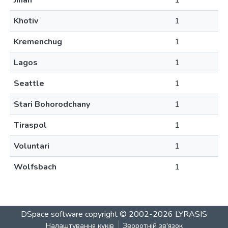
Jinan
1
Khotiv
1
Kremenchug
1
Lagos
1
Seattle
1
Stari Bohorodchany
1
Tiraspol
1
Voluntari
1
Wolfsbach
1
DSpace software
copyright © 2002-2026
LYRASIS
Налаштування куків
Зворотній зв'язок