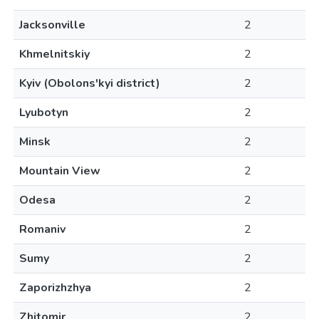
Jacksonville
2
Khmelnitskiy
2
Kyiv (Obolons'kyi district)
2
Lyubotyn
2
Minsk
2
Mountain View
2
Odesa
2
Romaniv
2
Sumy
2
Zaporizhzhya
2
Zhitomir
2