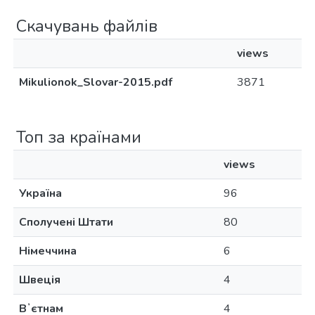
Скачувань файлів
views
Mikulionok_Slovar-2015.pdf
3871
Топ за країнами
views
Україна
96
Сполучені Штати
80
Німеччина
6
Швеція
4
Вʼєтнам
4