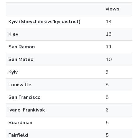
views
Kyiv (Shevchenkivs'kyi district)
14
Kiev
13
San Ramon
11
San Mateo
10
Kyiv
9
Louisville
8
San Francisco
8
Ivano-Frankivsk
6
Boardman
5
Fairfield
5