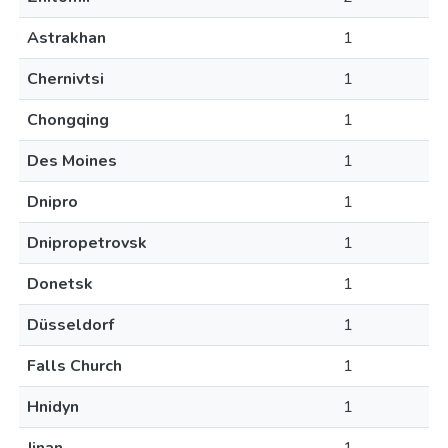
Astrakhan
1
Chernivtsi
1
Chongqing
1
Des Moines
1
Dnipro
1
Dnipropetrovsk
1
Donetsk
1
Düsseldorf
1
Falls Church
1
Hnidyn
1