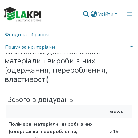
Увійти
Фонди та зібрання
Головна
Статистика
Пошук за критеріями
Статистика для Полімерні
матеріали і вироби з них
(одержання, перероблення,
властивості)
Всього відвідувань
views
Полімерні матеріали і вироби з них
(одержання, перероблення,
219