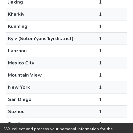
Jiaxing
1
Kharkiv
1
Kunming
1
Kyiv (Solom'yans'kyi district)
1
Lanzhou
1
Mexico City
1
Mountain View
1
New York
1
San Diego
1
Suzhou
1
Tianjin
1
We collect and process your personal information for the