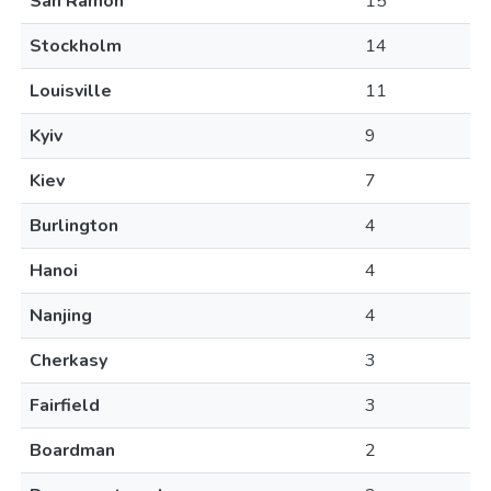
San Ramon
15
Stockholm
14
Louisville
11
Kyiv
9
Kiev
7
Burlington
4
Hanoi
4
Nanjing
4
Cherkasy
3
Fairfield
3
Boardman
2