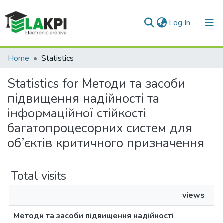
(current)
Log In
Communities & Collections
Home
Statistics
All of DSpace
Statistics for Методи та засоби
підвищення надійності та
інформаційної стійкості
багатопроцесорних систем для
об’єктів критичного призначення
Total visits
views
Методи та засоби підвищення надійності