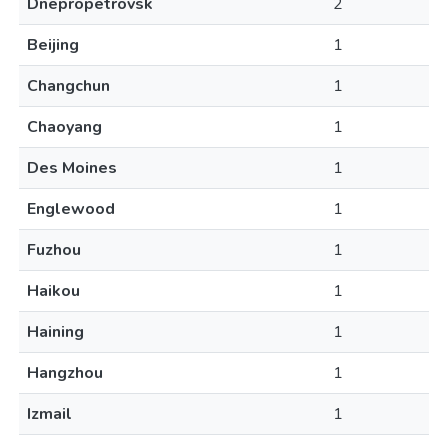
Dnepropetrovsk
2
Beijing
1
Changchun
1
Chaoyang
1
Des Moines
1
Englewood
1
Fuzhou
1
Haikou
1
Haining
1
Hangzhou
1
Izmail
1