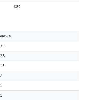
682
views
39
28
13
7
1
1