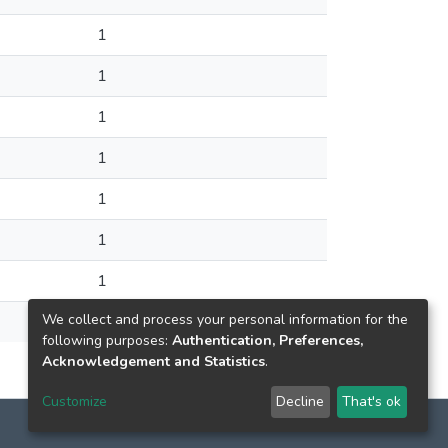
1
1
1
1
1
1
1
We collect and process your personal information for the
1
following purposes:
Authentication, Preferences,
Acknowledgement and Statistics
.
Customize
Decline
That's ok