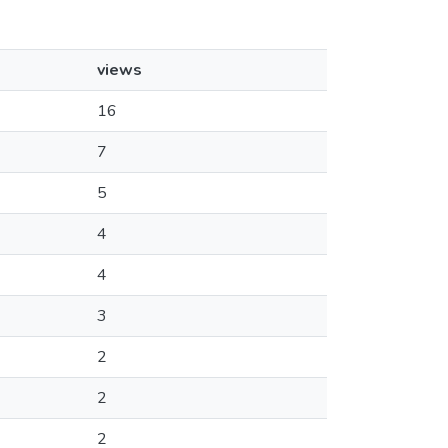
views
16
7
5
4
4
3
2
2
2