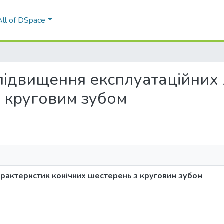
All of DSpace
ма підвищення експлуатаційних
з круговим зубом
арактеристик конічних шестерень з круговим зубом