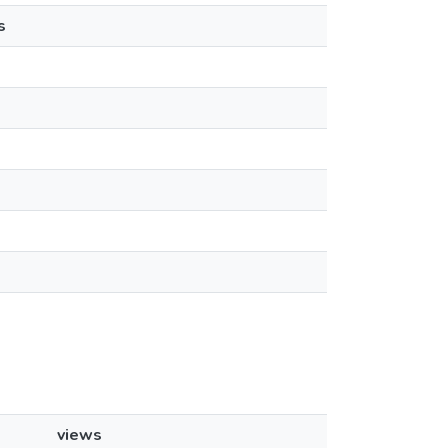
s
views