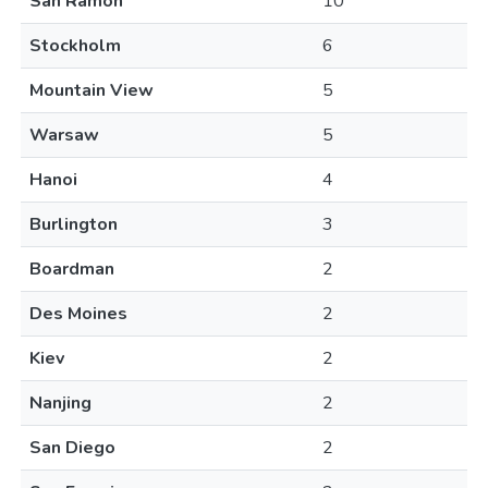
San Ramon
10
Stockholm
6
Mountain View
5
Warsaw
5
Hanoi
4
Burlington
3
Boardman
2
Des Moines
2
Kiev
2
Nanjing
2
San Diego
2