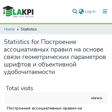
(current)
Log In
Communities & Collections
Home
Statistics
All of DSpace
Statistics for Построение
ассоциативных правил на основе
связи геометрических параметров
шрифтов и объективной
удобочитаемости
Total visits
views
Построение ассоциативных правил на