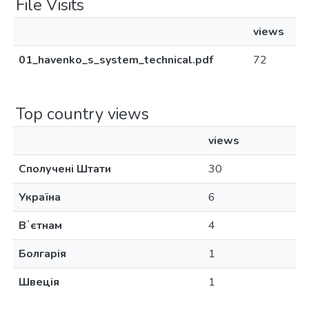
File Visits
views
01_havenko_s_system_technical.pdf
72
Top country views
views
Сполучені Штати
30
Україна
6
Вʼєтнам
4
Болгарія
1
Швеція
1