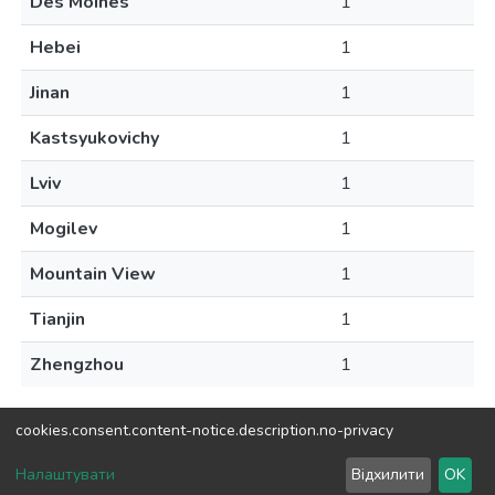
Des Moines
1
Hebei
1
Jinan
1
Kastsyukovichy
1
Lviv
1
Mogilev
1
Mountain View
1
Tianjin
1
Zhengzhou
1
cookies.consent.content-notice.description.no-privacy
DSpace software
copyright © 2002-2026
LYRASIS
Налаштувати
Відхилити
OK
Cookie settings
Send Feedback