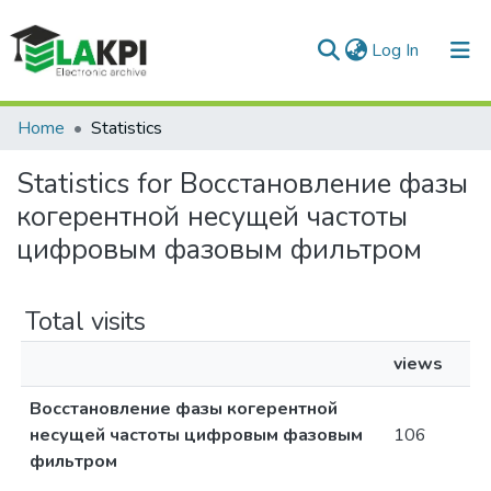
(current)
Log In
Communities & Collections
Home
Statistics
All of DSpace
Statistics for Восстановление фазы
когерентной несущей частоты
цифровым фазовым фильтром
Total visits
views
Восстановление фазы когерентной
несущей частоты цифровым фазовым
106
фильтром