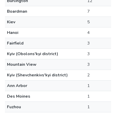
Burlington
12
Boardman
7
Kiev
5
Hanoi
4
Fairfield
3
Kyiv (Obolons'kyi district)
3
Mountain View
3
Kyiv (Shevchenkivs'kyi district)
2
Ann Arbor
1
Des Moines
1
Fuzhou
1