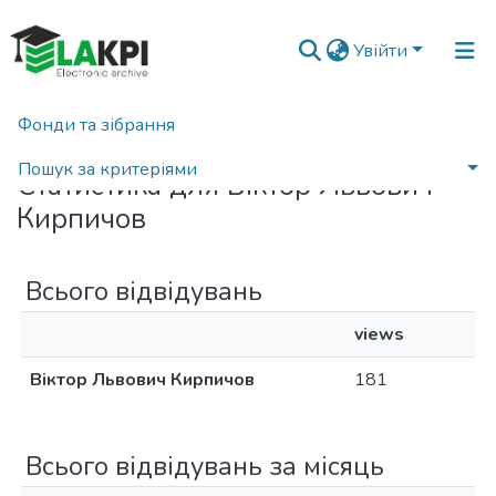
Увійти
Фонди та зібрання
Головна
Статистика
Пошук за критеріями
Статистика для Віктор Львович
Кирпичов
Всього відвідувань
views
Віктор Львович Кирпичов
181
Всього відвідувань за місяць