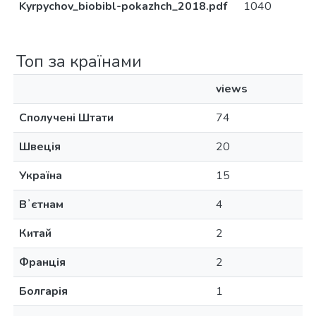
Kyrpychov_biobibl-pokazhch_2018.pdf
1040
Топ за країнами
views
Сполучені Штати
74
Швеція
20
Україна
15
Вʼєтнам
4
Китай
2
Франція
2
Болгарія
1