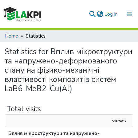
(current)
Log In
Communities & Collections
Home
Statistics
All of DSpace
Statistics for Вплив мікроструктури
та напружено-деформованого
стану на фізико-механічні
властивості композитів систем
LaB6-MeB2-Cu(Al)
Total visits
views
Вплив мікроструктури та напружено-