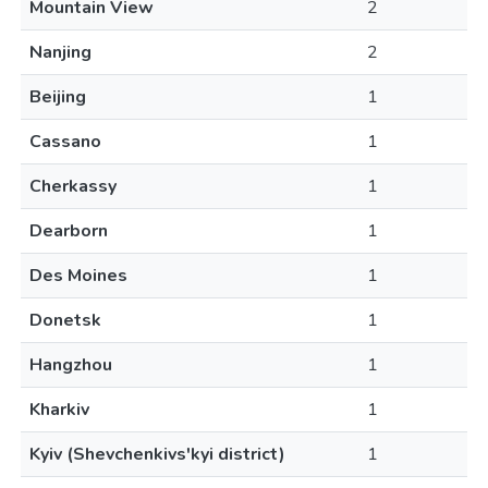
Mountain View
2
Nanjing
2
Beijing
1
Cassano
1
Cherkassy
1
Dearborn
1
Des Moines
1
Donetsk
1
Hangzhou
1
Kharkiv
1
Kyiv (Shevchenkivs'kyi district)
1