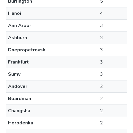
Burlington
5
Hanoi
4
Ann Arbor
3
Ashburn
3
Dnepropetrovsk
3
Frankfurt
3
Sumy
3
Andover
2
Boardman
2
Changsha
2
Horodenka
2