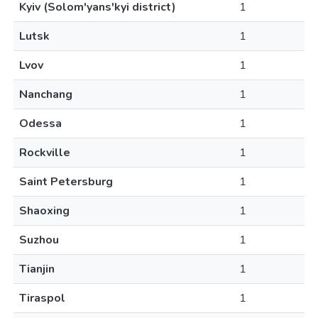
Kyiv (Solom'yans'kyi district)
1
Lutsk
1
Lvov
1
Nanchang
1
Odessa
1
Rockville
1
Saint Petersburg
1
Shaoxing
1
Suzhou
1
Tianjin
1
Tiraspol
1