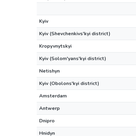
Kyiv
Kyiv (Shevchenkivs'kyi district)
Kropyvnytskyi
Kyiv (Solom'yans'kyi district)
Netishyn
Kyiv (Obolons'kyi district)
Amsterdam
Antwerp
Dnipro
Hnidyn