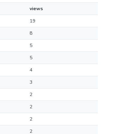
views
19
8
5
5
4
3
2
2
2
2