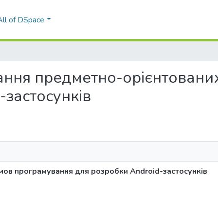
All of DSpace
сування предметно-орієнтован
-застосунків
мов програмування для розробки Android-застосунків