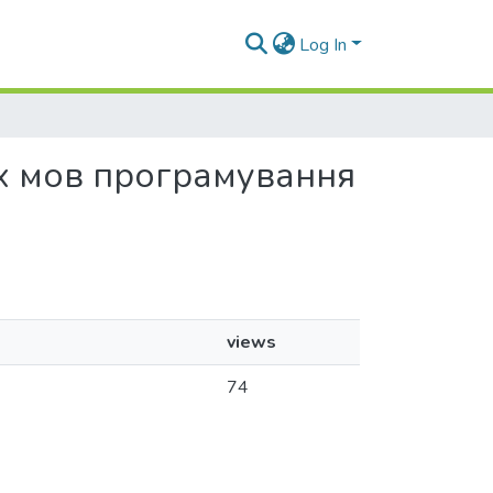
Log In
их мов програмування
views
74