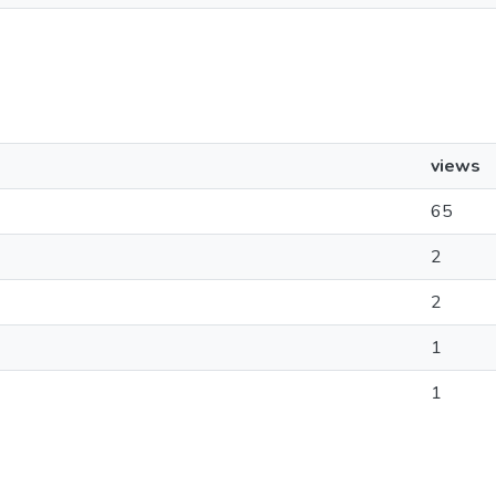
views
65
2
2
1
1