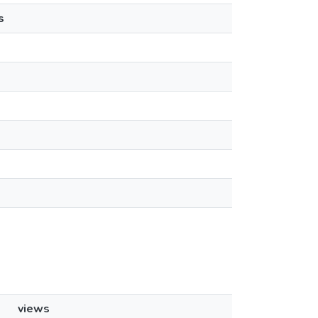
s
views