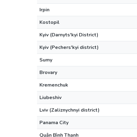
Irpin
Kostopil
Kyiv (Darnyts'kyi District)
Kyiv (Pechers'kyi district)
Sumy
Brovary
Kremenchuk
Liubeshiv
Lviv (Zaliznychnyi district)
Panama City
Quận Bình Thạnh