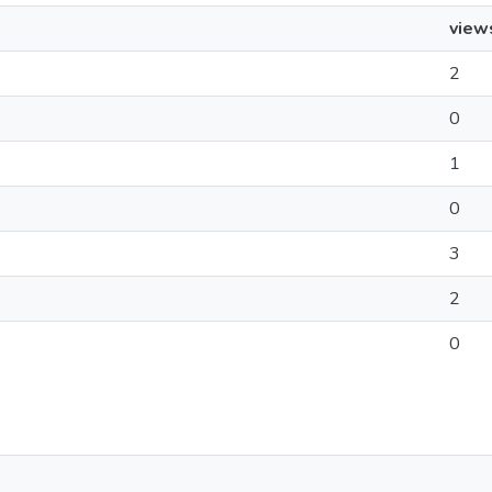
view
2
0
1
0
3
2
0