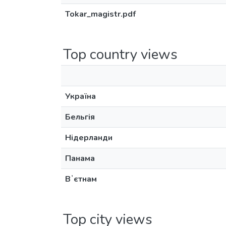
Tokar_magistr.pdf
Top country views
Україна
Бельгія
Нідерланди
Панама
Вʼєтнам
Top city views