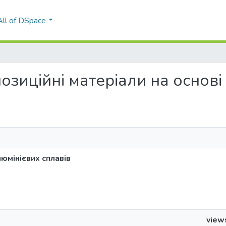
All of DSpace
омпозиційні матеріали на основ
люмінієвих сплавів
view