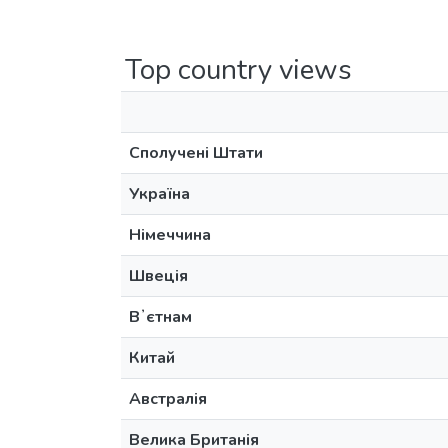
Top country views
Сполучені Штати
Україна
Німеччина
Швеція
Вʼєтнам
Китай
Австралія
Велика Британія