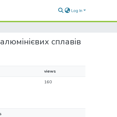
Log In
і алюмінієвих сплавів
views
160
s