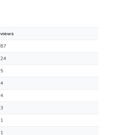
views
87
24
5
4
4
3
1
1