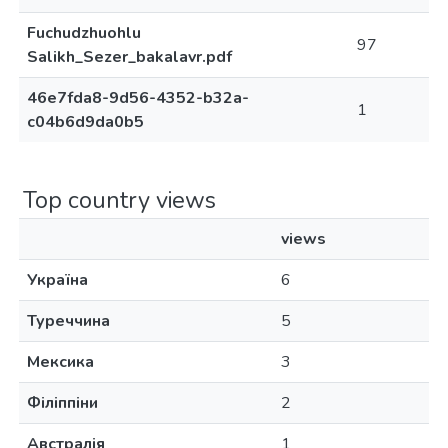
Fuchudzhuohlu
97
Salikh_Sezer_bakalavr.pdf
46e7fda8-9d56-4352-b32a-
1
c04b6d9da0b5
Top country views
views
Україна
6
Туреччина
5
Мексика
3
Філіппіни
2
Австралія
1