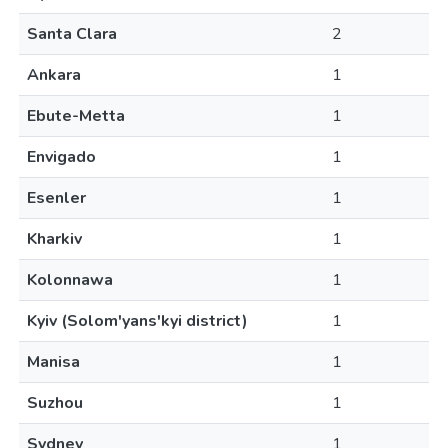
Santa Clara
2
Ankara
1
Ebute-Metta
1
Envigado
1
Esenler
1
Kharkiv
1
Kolonnawa
1
Kyiv (Solom'yans'kyi district)
1
Manisa
1
Suzhou
1
Sydney
1