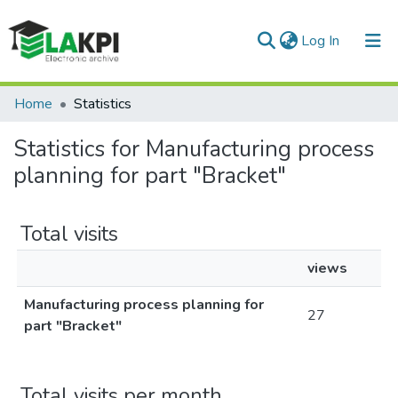
(current)
Log In
Communities & Collections
Home
Statistics
All of DSpace
Statistics for Manufacturing process
planning for part "Bracket"
Total visits
views
Manufacturing process planning for
27
part "Bracket"
Total visits per month