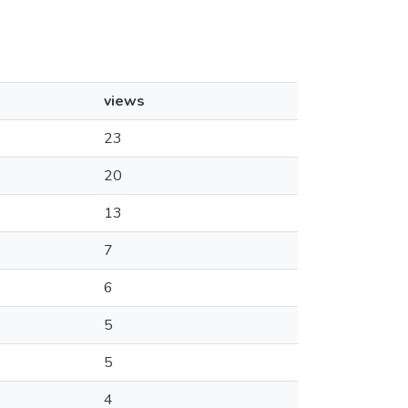
views
23
20
13
7
6
5
5
4