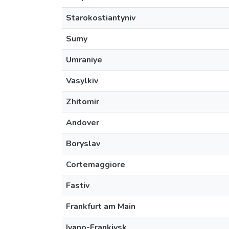
Starokostiantyniv
Sumy
Umraniye
Vasylkiv
Zhitomir
Andover
Boryslav
Cortemaggiore
Fastiv
Frankfurt am Main
Ivano-Frankivsk