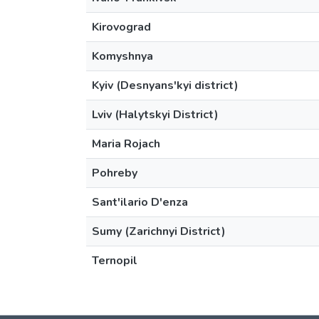
Kirovograd
Komyshnya
Kyiv (Desnyans'kyi district)
Lviv (Halytskyi District)
Maria Rojach
Pohreby
Sant'ilario D'enza
Sumy (Zarichnyi District)
Ternopil