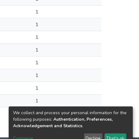
1
1
1
1
1
1
1
1
We collect and process your personal information for the
1
following purposes:
Authentication, Preferences,
Acknowledgement and Statistics
.
Customize
Decline
That's ok