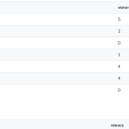
view
5
2
0
1
4
4
0
views