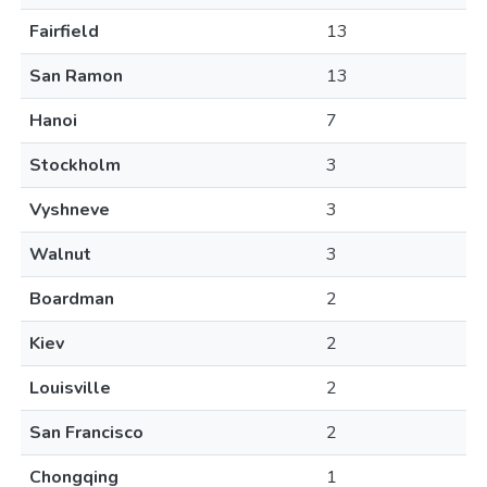
Fairfield
13
San Ramon
13
Hanoi
7
Stockholm
3
Vyshneve
3
Walnut
3
Boardman
2
Kiev
2
Louisville
2
San Francisco
2
Chongqing
1