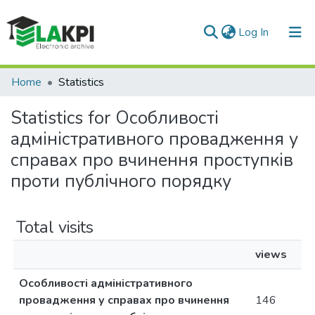
(current)
Log In
Communities & Collections
Home
Statistics
All of DSpace
Statistics for Особливості
адміністративного провадження у
справах про вчинення проступків
проти публічного порядку
Total visits
views
Особливості адміністративного
провадження у справах про вчинення
146