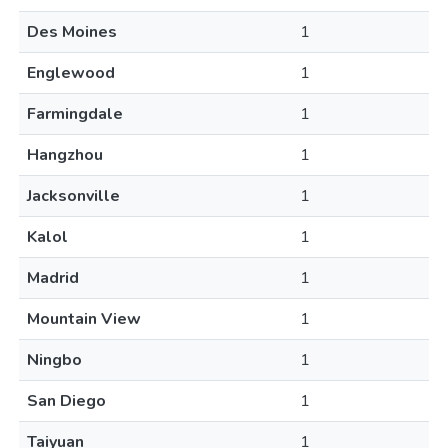
Des Moines
1
Englewood
1
Farmingdale
1
Hangzhou
1
Jacksonville
1
Kalol
1
Madrid
1
Mountain View
1
Ningbo
1
San Diego
1
Taiyuan
1