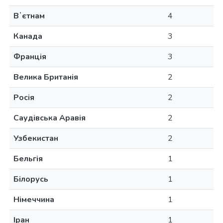
Вʼєтнам
4
Канада
3
Франція
3
Велика Британія
2
Росія
2
Саудівська Аравія
2
Узбекистан
2
Бельгія
1
Білорусь
1
Німеччина
1
Іран
1