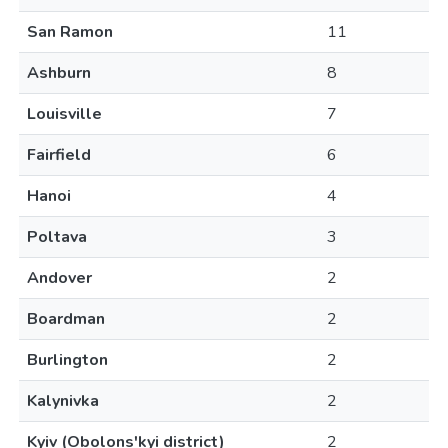
San Ramon
11
Ashburn
8
Louisville
7
Fairfield
6
Hanoi
4
Poltava
3
Andover
2
Boardman
2
Burlington
2
Kalynivka
2
Kyiv (Obolons'kyi district)
2