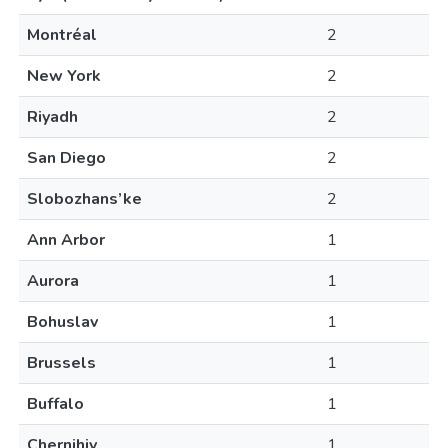
Montréal
2
New York
2
Riyadh
2
San Diego
2
Slobozhans’ke
2
Ann Arbor
1
Aurora
1
Bohuslav
1
Brussels
1
Buffalo
1
Chernihiv
1