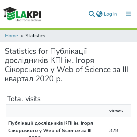
(current)
Log In
Communities & Collections
Home
Statistics
All of DSpace
Statistics for Публікації
дослідників КПІ ім. Ігоря
Сікорського у Web of Science за ІII
квартал 2020 р.
Total visits
views
Публікації дослідників КПІ ім. Ігоря
Сікорського у Web of Science за ІII
328