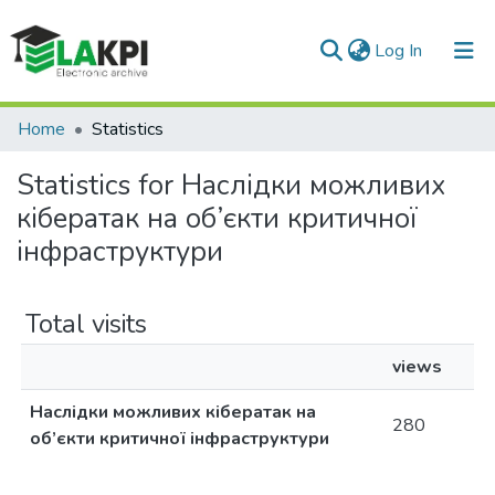
(current)
Log In
Communities & Collections
Home
Statistics
All of DSpace
Statistics for Наслідки можливих
кібератак на об’єкти критичної
інфраструктури
Total visits
views
Наслідки можливих кібератак на
280
об’єкти критичної інфраструктури