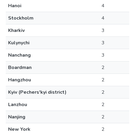
Hanoi
4
Stockholm
4
Kharkiv
3
Kulynychi
3
Nanchang
3
Boardman
2
Hangzhou
2
Kyiv (Pechers'kyi district)
2
Lanzhou
2
Nanjing
2
New York
2