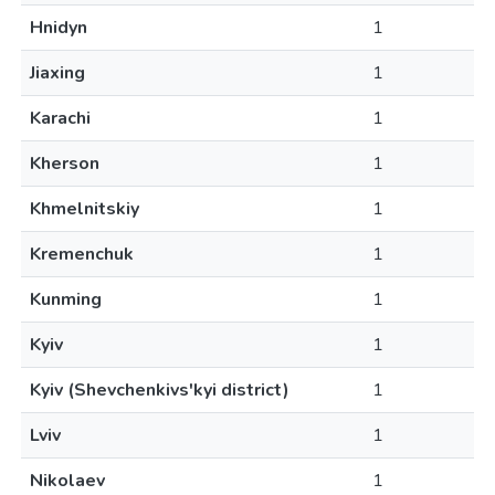
Hnidyn
1
Jiaxing
1
Karachi
1
Kherson
1
Khmelnitskiy
1
Kremenchuk
1
Kunming
1
Kyiv
1
Kyiv (Shevchenkivs'kyi district)
1
Lviv
1
Nikolaev
1