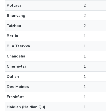
Poltava
2
Shenyang
2
Taizhou
2
Berlin
1
Bila Tserkva
1
Changsha
1
Chernivtsi
1
Dalian
1
Des Moines
1
Frankfurt
1
Haidian (Haidian Qu)
1