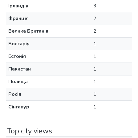
Ірландія
3
Франція
2
Велика Британія
2
Болгарія
1
Естонія
1
Пакистан
1
Польща
1
Росія
1
Сінгапур
1
Top city views