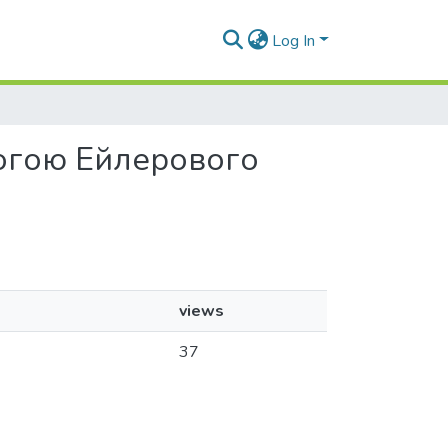
Log In
могою Ейлерового
views
37