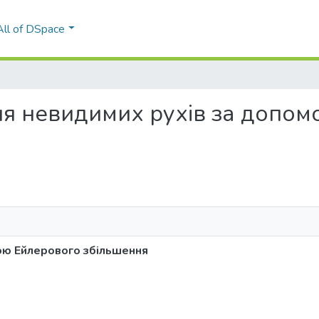
All of DSpace
ення невидимих рухів за допо
ою Ейлерового збільшення