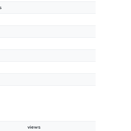
s
views