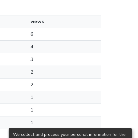
views
6
4
3
2
2
1
1
1
We collect and process your personal information for the
1