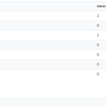
view
2
0
1
0
0
0
0