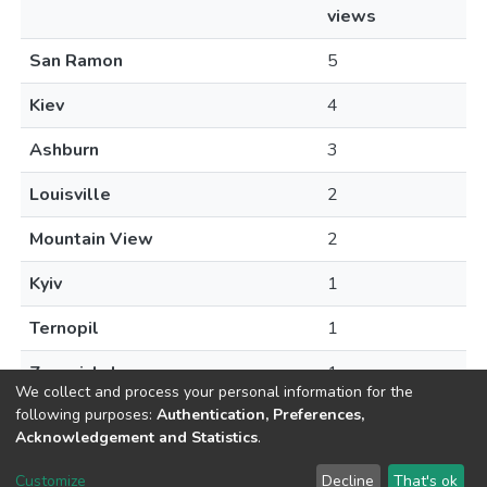
views
San Ramon
5
Kiev
4
Ashburn
3
Louisville
2
Mountain View
2
Kyiv
1
Ternopil
1
Zaporizhzhya
1
We collect and process your personal information for the
following purposes:
Authentication, Preferences,
Acknowledgement and Statistics
.
DSpace software
copyright © 2002-2026
LYRASIS
Customize
Decline
That's ok