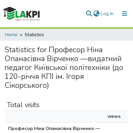
(current)
Log In
Communities & Collections
Home
Statistics
All of DSpace
Statistics for Професор Нiна
Опанасiвна Вiрченко —видатний
педагог Київської полiтехнiки (до
120-рiччя КПI iм. Iгоря
Сiкорського)
Total visits
views
Професор Нiна Опанасiвна Вiрченко —