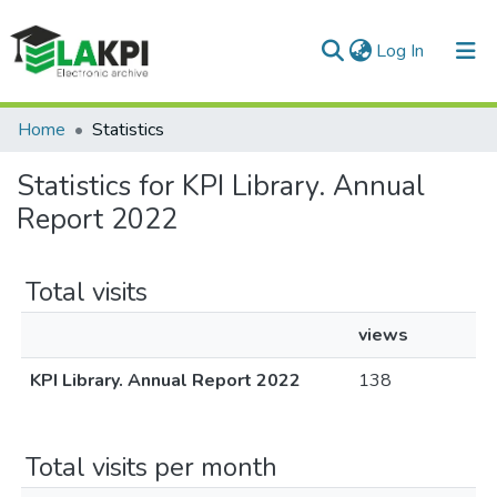
(current)
Log In
Communities & Collections
Home
Statistics
All of DSpace
Statistics for KPI Library. Annual
Report 2022
Total visits
views
KPI Library. Annual Report 2022
138
Total visits per month