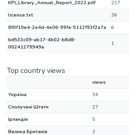
KPI_Library._Annual_Report_2022.pdf
217
license.txt
36
8f0f19e4-2e4d-4e06-99fa-5112f93f2a7a
6
bd533c09-ab17-4b02-b8d8-
1
00241279949a
Top country views
views
Україна
34
Сполучені Штати
27
Ірландія
5
Велика Британія
3