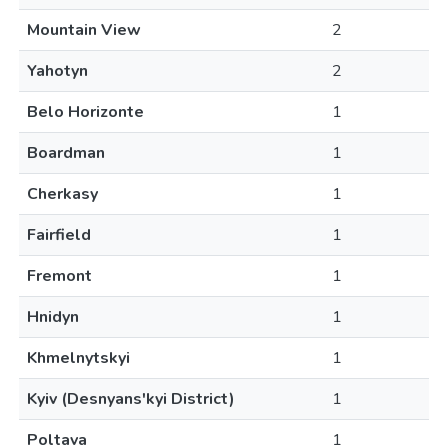
Mountain View
2
Yahotyn
2
Belo Horizonte
1
Boardman
1
Cherkasy
1
Fairfield
1
Fremont
1
Hnidyn
1
Khmelnytskyi
1
Kyiv (Desnyans'kyi District)
1
Poltava
1