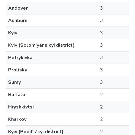
Andover
3
Ashburn
3
Kyiv
3
Kyiv (Solom'yans'kyi district)
3
Petrykivka
3
Prolisky
3
Sumy
3
Buffalo
2
Hryshkivtsi
2
Kharkov
2
Kyiv (Podil's'kyi district)
2