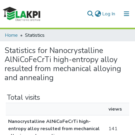
(current)
Log In
Communities & Collections
Home
Statistics
All of DSpace
Statistics for Nanocrystalline
AlNiCoFeCrTi high-entropy alloy
resulted from mechanical alloying
and annealing
Total visits
views
Nanocrystalline AlNiCoFeCrTi high-
entropy alloy resulted from mechanical
141