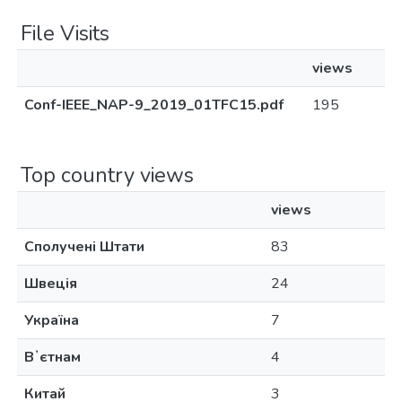
File Visits
views
Conf-ІЕЕЕ_NAP-9_2019_01TFC15.pdf
195
Top country views
views
Сполучені Штати
83
Швеція
24
Україна
7
Вʼєтнам
4
Китай
3