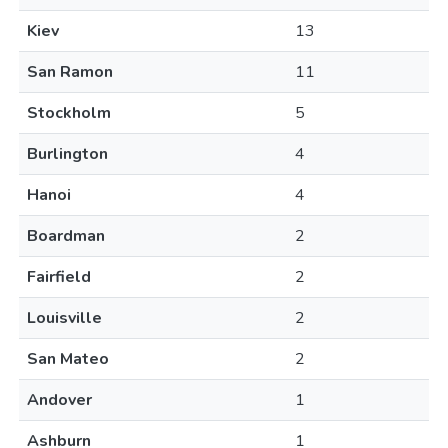
Kiev
13
San Ramon
11
Stockholm
5
Burlington
4
Hanoi
4
Boardman
2
Fairfield
2
Louisville
2
San Mateo
2
Andover
1
Ashburn
1