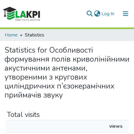
(current)
Log In
Communities & Collections
Home
Statistics
All of DSpace
Statistics for Особливості
формування полів криволінійними
акустичними антенами,
утвореними з кругових
циліндричних п’єзокерамічних
приймачів звуку
Total visits
views