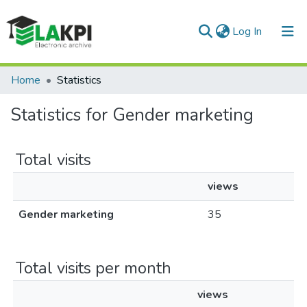
(current)
Log In
Communities & Collections
Home
Statistics
All of DSpace
Statistics for Gender marketing
Total visits
views
Gender marketing
35
Total visits per month
views