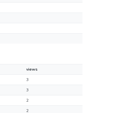
views
3
3
2
2