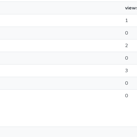
view
1
0
2
0
3
0
0