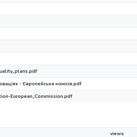
ality_plans.pdf
оваціях - Європейська комісія.pdf
ation-European_Commission.pdf
views