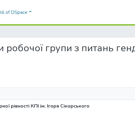
All of DSpace
ли робочої групи з питань генд
ної рівності КПІ ім. Ігоря Сікорського