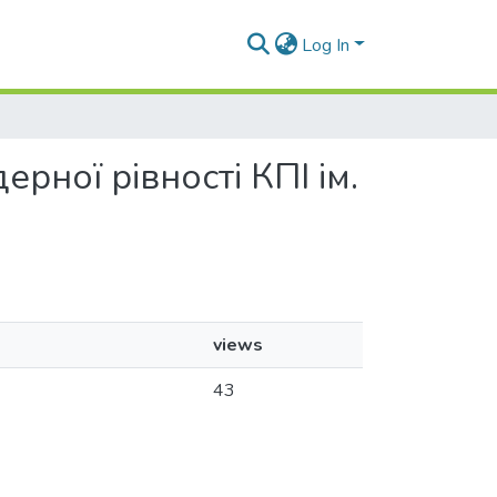
Log In
ерної рівності КПІ ім.
views
43