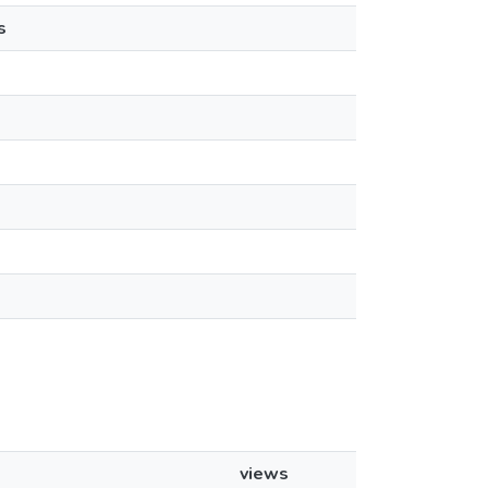
s
views