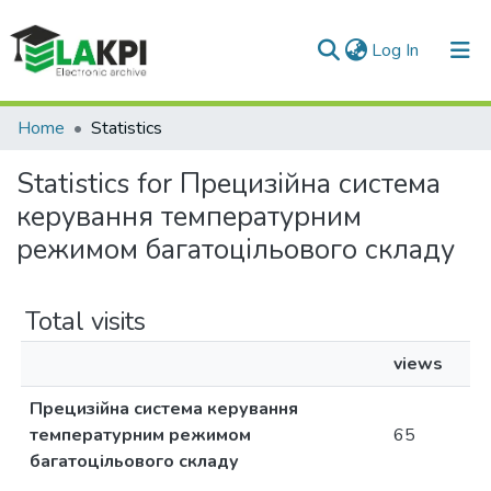
(current)
Log In
Communities & Collections
Home
Statistics
All of DSpace
Statistics for Прецизійна система
керування температурним
режимом багатоцільового складу
Total visits
views
Прецизійна система керування
температурним режимом
65
багатоцільового складу