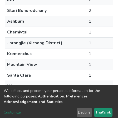
Stari Bohorodchany
2
Ashburn
1
Chernivtsi
1
Jinrongjie (Xicheng District)
1
Kremenchuk
1
Mountain View
1
Santa Clara
1
Warsaw
1
We collect and process your personal information for the
following purposes:
Authentication, Preferences,
Acknowledgement and Statistics
.
DSpace software
copyright © 2002-2026
LYRASIS
Customize
Decline
That's ok
Cookie settings
Send Feedback