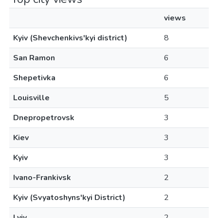
views
Kyiv (Shevchenkivs'kyi district)
8
San Ramon
6
Shepetivka
6
Louisville
5
Dnepropetrovsk
3
Kiev
3
Kyiv
3
Ivano-Frankivsk
2
Kyiv (Svyatoshyns'kyi District)
2
Lviv
2