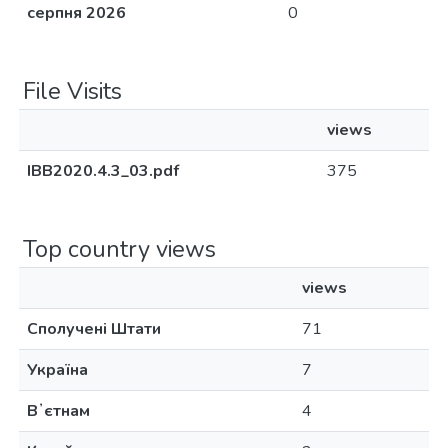
серпня 2026
0
File Visits
views
IBB2020.4.3_03.pdf
375
Top country views
views
Сполучені Штати
71
Україна
7
Вʼєтнам
4