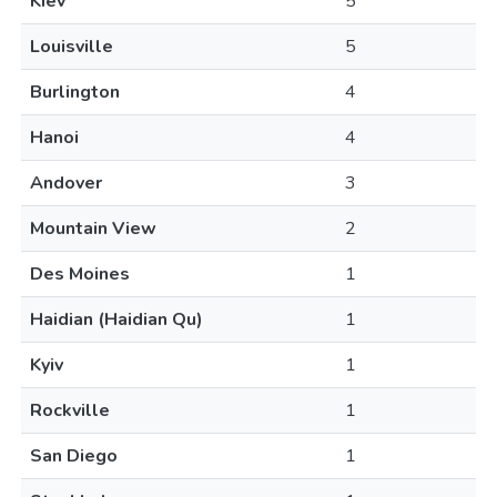
Kiev
5
Louisville
5
Burlington
4
Hanoi
4
Andover
3
Mountain View
2
Des Moines
1
Haidian (Haidian Qu)
1
Kyiv
1
Rockville
1
San Diego
1