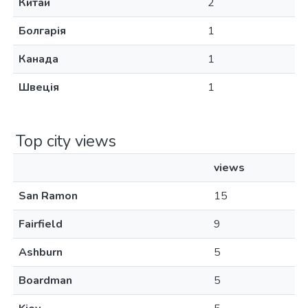
Китай
2
Болгарія
1
Канада
1
Швеція
1
Top city views
views
San Ramon
15
Fairfield
9
Ashburn
5
Boardman
5