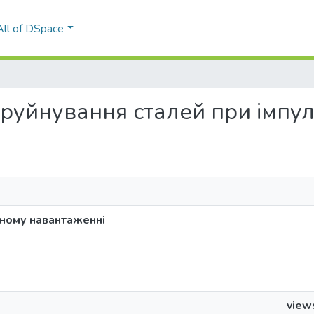
All of DSpace
да руйнування сталей при імп
сному навантаженні
view