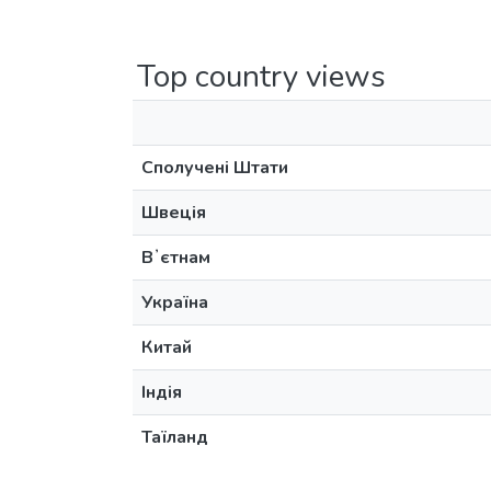
Top country views
Сполучені Штати
Швеція
Вʼєтнам
Україна
Китай
Індія
Таїланд