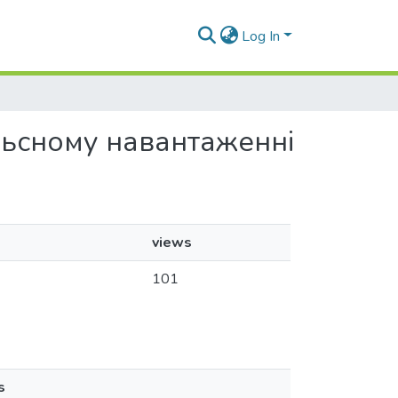
Log In
ульсному навантаженні
views
101
s