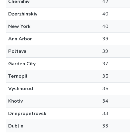
Chernihiv
42
Dzerzhinskiy
40
New York
40
Ann Arbor
39
Poltava
39
Garden City
37
Ternopil
35
Vyshhorod
35
Khotiv
34
Dnepropetrovsk
33
Dublin
33