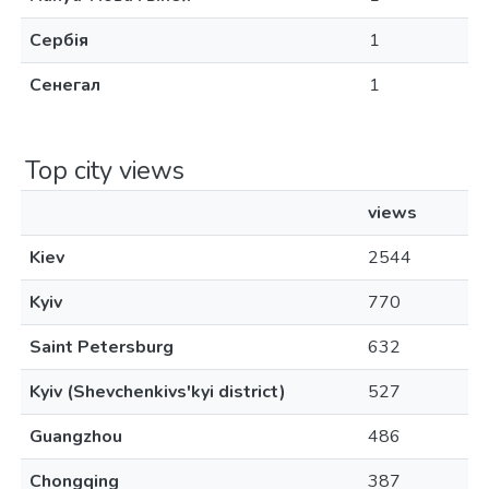
Сербія
1
Сенегал
1
Top city views
views
Kiev
2544
Kyiv
770
Saint Petersburg
632
Kyiv (Shevchenkivs'kyi district)
527
Guangzhou
486
Chongqing
387