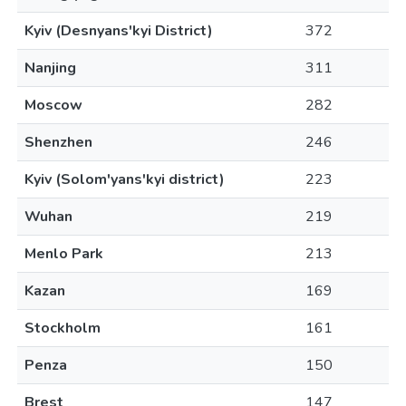
Kyiv (Desnyans'kyi District)
372
Nanjing
311
Moscow
282
Shenzhen
246
Kyiv (Solom'yans'kyi district)
223
Wuhan
219
Menlo Park
213
Kazan
169
Stockholm
161
Penza
150
Brest
147