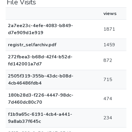
File Visits
views
2a7ee23c-4efe-4083-b849-
1871
d7e909d1e919
registr_selfarchiv.pdf
1459
272fbea3-b68d-42f4-b52d-
872
fd142001a7d7
2505f319-355b-43dc-b08d-
715
4cb46486fdb4
180b28d3-f226-4447-98dc-
474
7d460dc80c70
f1b9a65c-6191-4cb4-a441-
234
9a8ab37f645c