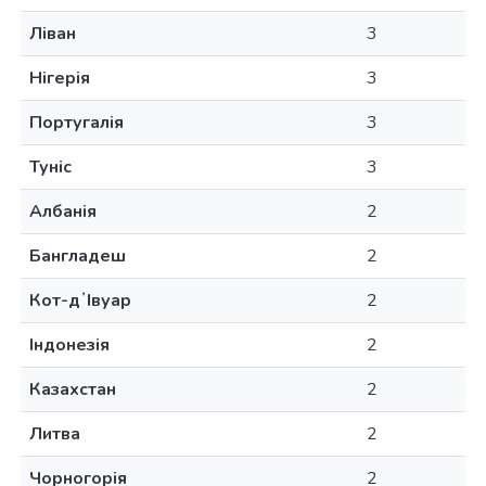
Ліван
3
Нігерія
3
Португалія
3
Туніс
3
Албанія
2
Бангладеш
2
Кот-дʼІвуар
2
Індонезія
2
Казахстан
2
Литва
2
Чорногорія
2