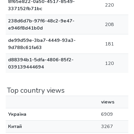
8f65e822-0a50-4517-8549-
220
337152fb71bc
238d6d7b-97f6-48c2-9e47-
208
e946f8d41b0d
de99d59e-3ba7-4449-93a3-
181
9d788c61fa63
d88394b1-5dfa-4806-85f2-
120
039139444694
Top country views
views
Україна
6909
Китай
3267