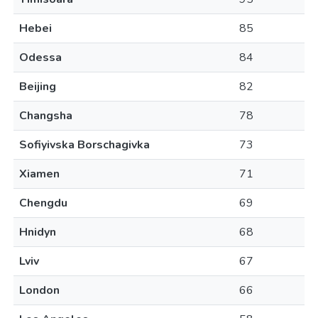
Hebei
85
Odessa
84
Beijing
82
Changsha
78
Sofiyivska Borschagivka
73
Xiamen
71
Chengdu
69
Hnidyn
68
Lviv
67
London
66