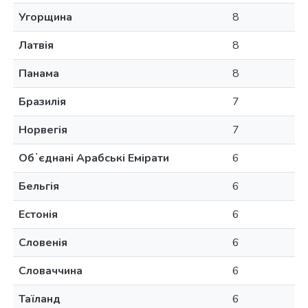
Угорщина
8
Латвія
8
Панама
8
Бразилія
7
Норвегія
7
Обʼєднані Арабські Емірати
6
Бельгія
6
Естонія
6
Словенія
6
Словаччина
6
Таїланд
6