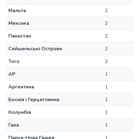
Мальта
2
Мексика
2
Пакистан
2
Сейшельські Острови
2
Того
2
AP
1
Аргентина
1
Боснія і Герцеговина
1
Колумбія
1
Гана
1
Папуа-Нова Гвінея
1