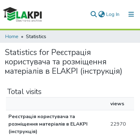
(current)
Log In
Communities & Collections
Home
Statistics
All of DSpace
Statistics for Реєстрація
користувача та розміщення
матеріалів в ELAKPI (інструкція)
Total visits
views
Реєстрація користувача та
розміщення матеріалів в ELAKPI
22970
(інструкція)