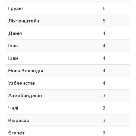
Грузія
5
Ліхтенштейн
5
Данія
4
Ірак
4
Іран
4
Нова Зеландія
4
Узбекистан
4
Азербайджан
3
Чилі
3
Кюрасао
3
Єгипет
3