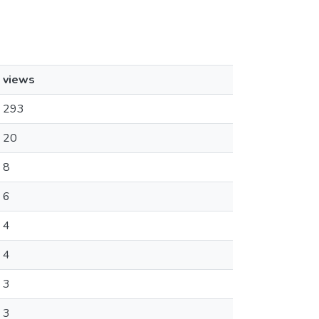
views
293
20
8
6
4
4
3
3