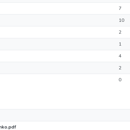
7
10
2
1
4
2
0
nko.pdf