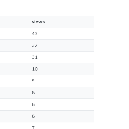
views
43
32
31
10
9
8
8
8
7