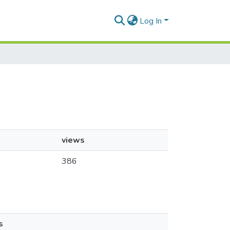
Log In
views
386
s