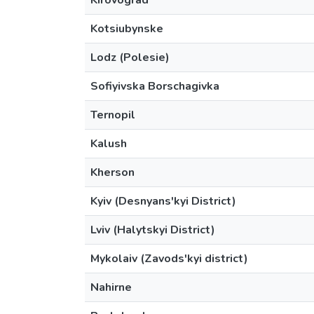
Kirovograd
Kotsiubynske
Lodz (Polesie)
Sofiyivska Borschagivka
Ternopil
Kalush
Kherson
Kyiv (Desnyans'kyi District)
Lviv (Halytskyi District)
Mykolaiv (Zavods'kyi district)
Nahirne