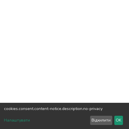
cookies.consent.content-notice.description.no-privacy
DSpace software
copyright © 2002-2026
LYRASIS
Налаштувати
Відхилити
OK
Налаштування куків
Зворотній зв'язок