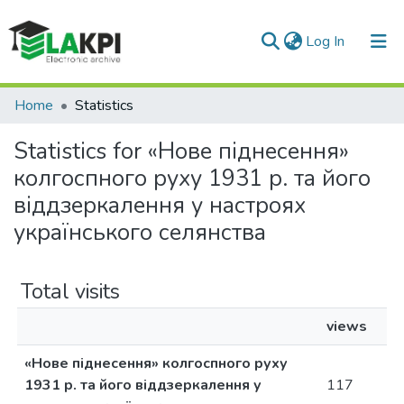
(current)
Log In
Communities & Collections
Home
Statistics
All of DSpace
Statistics for «Нове піднесення»
колгоспного руху 1931 р. та його
віддзеркалення у настроях
українського селянства
Total visits
views
«Нове піднесення» колгоспного руху
1931 р. та його віддзеркалення у
117