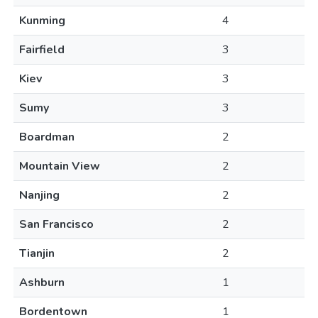
Kunming
4
Fairfield
3
Kiev
3
Sumy
3
Boardman
2
Mountain View
2
Nanjing
2
San Francisco
2
Tianjin
2
Ashburn
1
Bordentown
1