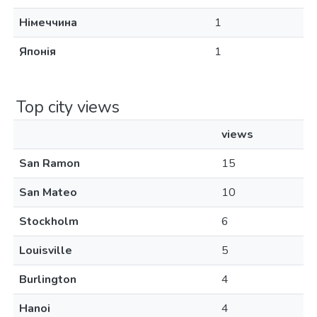
Німеччина
1
Японія
1
Top city views
views
San Ramon
15
San Mateo
10
Stockholm
6
Louisville
5
Burlington
4
Hanoi
4