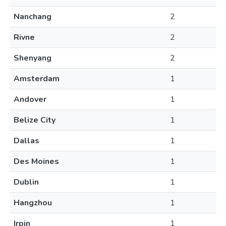
Nanchang
2
Rivne
2
Shenyang
2
Amsterdam
1
Andover
1
Belize City
1
Dallas
1
Des Moines
1
Dublin
1
Hangzhou
1
Irpin
1