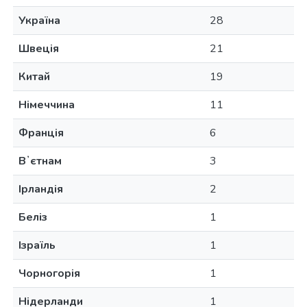
Україна
28
Швеція
21
Китай
19
Німеччина
11
Франція
6
Вʼєтнам
3
Ірландія
2
Беліз
1
Ізраїль
1
Чорногорія
1
Нідерланди
1