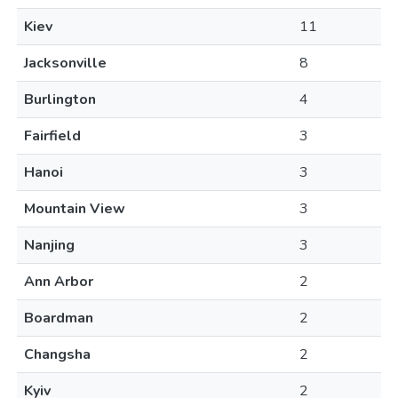
Kiev
11
Jacksonville
8
Burlington
4
Fairfield
3
Hanoi
3
Mountain View
3
Nanjing
3
Ann Arbor
2
Boardman
2
Changsha
2
Kyiv
2