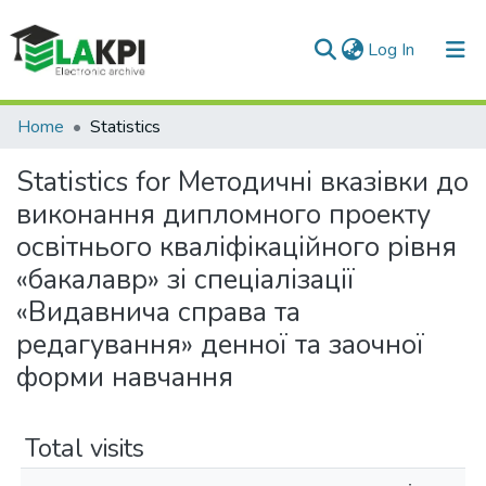
(current)
Log In
Communities & Collections
Home
Statistics
All of DSpace
Statistics for Методичні вказівки до
виконання дипломного проекту
освітнього кваліфікаційного рівня
«бакалавр» зі спеціалізації
«Видавнича справа та
редагування» денної та заочної
форми навчання
Total visits