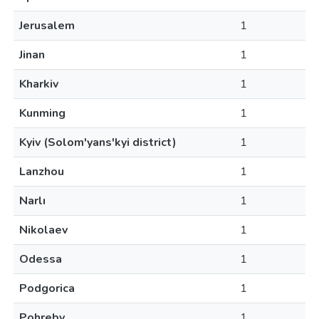
Jerusalem
1
Jinan
1
Kharkiv
1
Kunming
1
Kyiv (Solom'yans'kyi district)
1
Lanzhou
1
Narlı
1
Nikolaev
1
Odessa
1
Podgorica
1
Pohreby
1