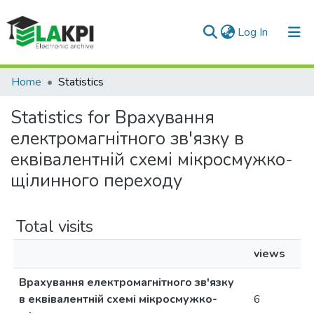
(current)
Log In
Communities & Collections
Home
Statistics
All of DSpace
Statistics for Врахування
електромагнітного зв'язку в
еквівалентній схемі мікросмужко-
щілинного переходу
Total visits
views
Врахування електромагнітного зв'язку
в еквівалентній схемі мікросмужко-
6