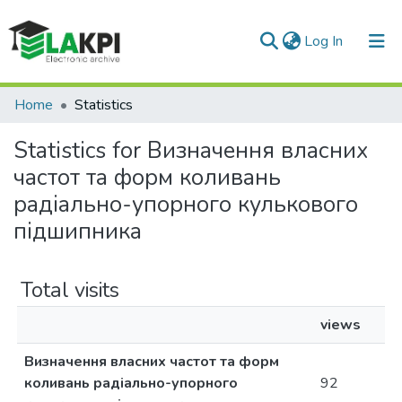
(current)
Log In
Communities & Collections
Home
Statistics
All of DSpace
Statistics for Визначення власних
частот та форм коливань
радіально-упорного кулькового
підшипника
Total visits
views
Визначення власних частот та форм
коливань радіально-упорного
92