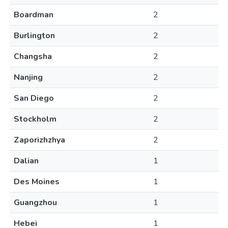
Boardman
2
Burlington
2
Changsha
2
Nanjing
2
San Diego
2
Stockholm
2
Zaporizhzhya
2
Dalian
1
Des Moines
1
Guangzhou
1
Hebei
1