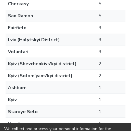
Cherkasy
5
San Ramon
5
Fairfield
3
Lviv (Halytskyi District)
3
Voluntari
3
Kyiv (Shevchenkivs'kyi district)
2
Kyiv (Solom'yans'kyi district)
2
Ashburn
1
Kyiv
1
Staroye Selo
1
Vinnitsa
1
We collect and process your personal information for the