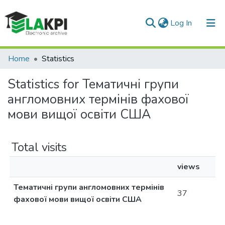
(current)
Log In
Communities & Collections
Home
Statistics
All of DSpace
Statistics for Тематичні групи
англомовних термінів фахової
мови вищої освіти США
Total visits
views
Тематичні групи англомовних термінів
37
фахової мови вищої освіти США