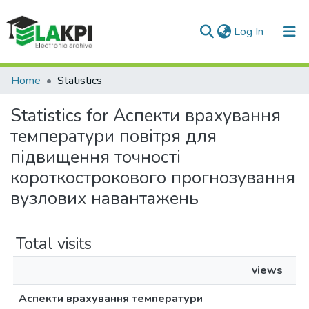
(current)
Log In
Communities & Collections
Home
Statistics
All of DSpace
Statistics for Аспекти врахування
температури повітря для
підвищення точності
короткострокового прогнозування
вузлових навантажень
Total visits
views
Аспекти врахування температури