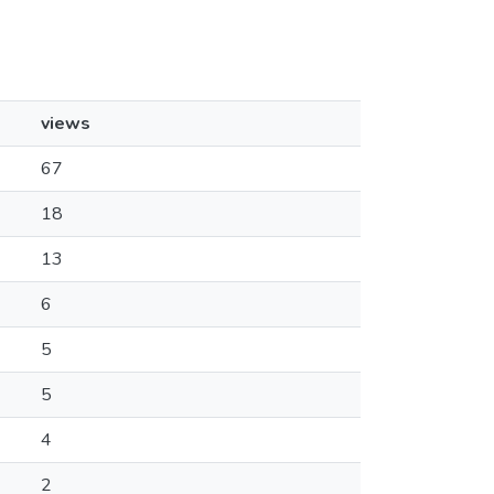
views
67
18
13
6
5
5
4
2