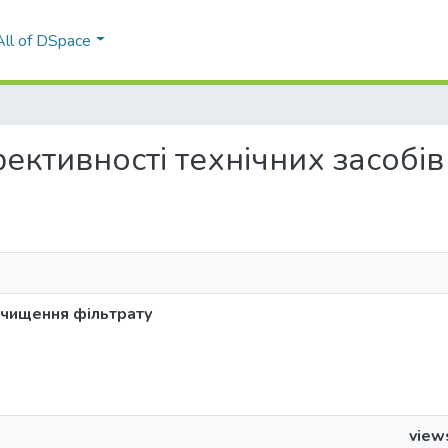
All of DSpace
 ефективності технічних засоб
 очищення фільтрату
view