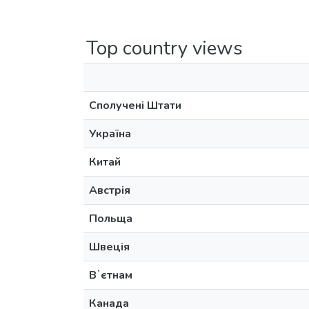
Top country views
Сполучені Штати
Україна
Китай
Австрія
Польща
Швеція
Вʼєтнам
Канада