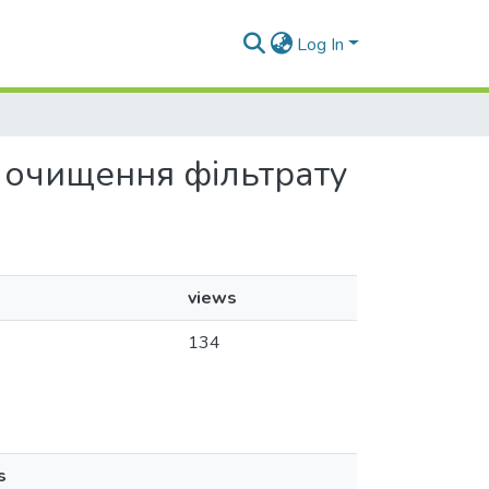
Log In
ів очищення фільтрату
views
134
s