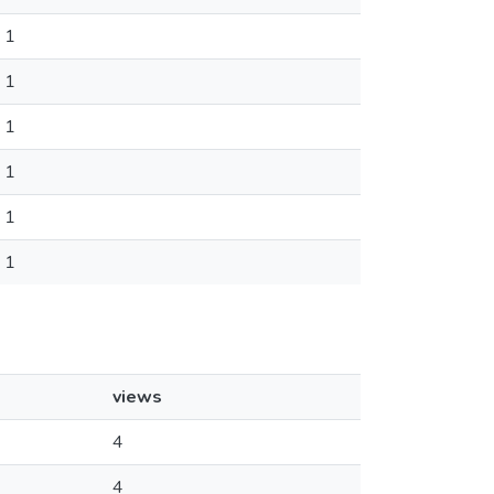
1
1
1
1
1
1
views
4
4