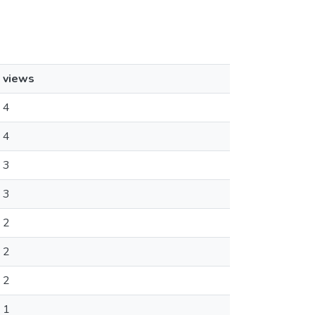
views
4
4
3
3
2
2
2
1