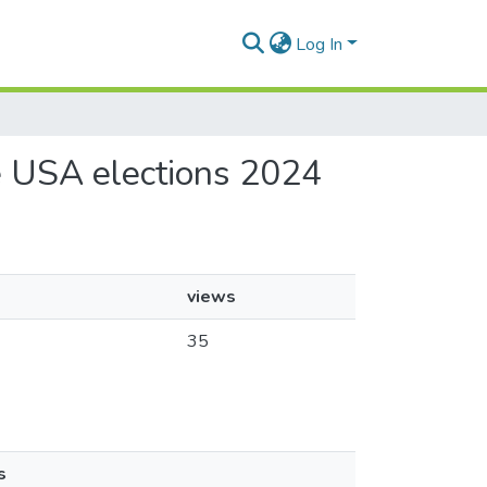
Log In
he USA elections 2024
views
35
s