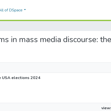
All of DSpace
sms in mass media discourse: t
e USA elections 2024
view