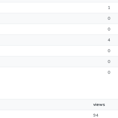
1
0
0
4
0
0
0
views
94