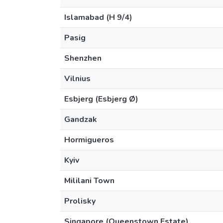
Islamabad (H 9/4)
Pasig
Shenzhen
Vilnius
Esbjerg (Esbjerg Ø)
Gandzak
Hormigueros
Kyiv
Mililani Town
Prolisky
Singapore (Queenstown Estate)