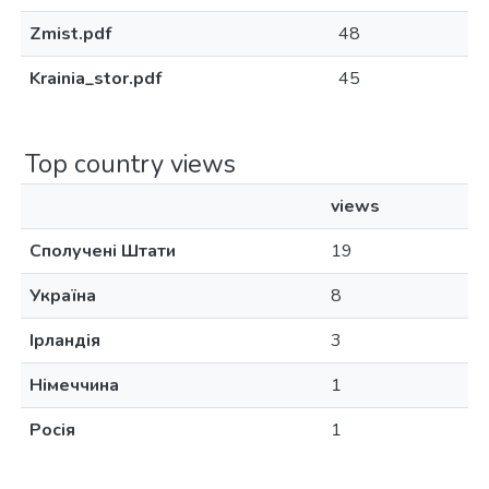
Zmist.pdf
48
Krainia_stor.pdf
45
Top country views
views
Сполучені Штати
19
Україна
8
Ірландія
3
Німеччина
1
Росія
1