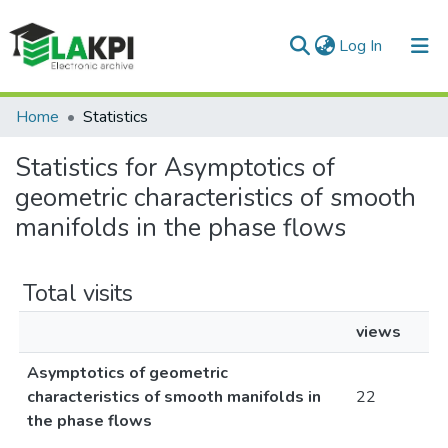
(current)
Log In
Communities & Collections
Home
Statistics
All of DSpace
Statistics for Asymptotics of
geometric characteristics of smooth
manifolds in the phase flows
Total visits
views
Asymptotics of geometric
characteristics of smooth manifolds in
22
the phase flows