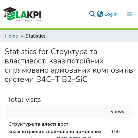
(current)
Log In
Communities & Collections
Home
Statistics
All of DSpace
Statistics for Структура та
властивості квазіпотрійних
спрямовано армованих композитів
системи В4С–TiB2–SiC
Total visits
views
Структура та властивості
квазіпотрійних спрямовано армованих
156