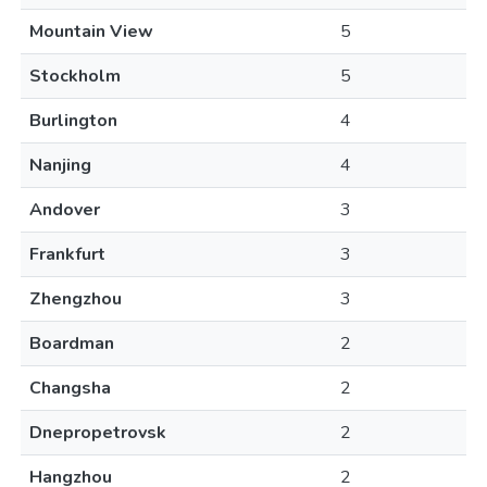
Mountain View
5
Stockholm
5
Burlington
4
Nanjing
4
Andover
3
Frankfurt
3
Zhengzhou
3
Boardman
2
Changsha
2
Dnepropetrovsk
2
Hangzhou
2