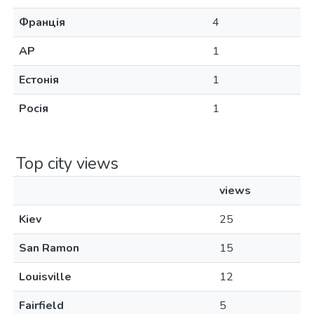
Франція
4
AP
1
Естонія
1
Росія
1
Top city views
views
Kiev
25
San Ramon
15
Louisville
12
Fairfield
5