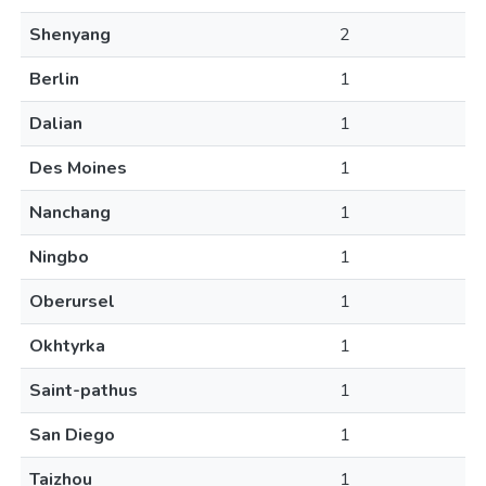
Shenyang
2
Berlin
1
Dalian
1
Des Moines
1
Nanchang
1
Ningbo
1
Oberursel
1
Okhtyrka
1
Saint-pathus
1
San Diego
1
Taizhou
1