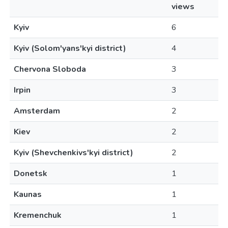
views
Kyiv
6
Kyiv (Solom'yans'kyi district)
4
Chervona Sloboda
3
Irpin
3
Amsterdam
2
Kiev
2
Kyiv (Shevchenkivs'kyi district)
2
Donetsk
1
Kaunas
1
Kremenchuk
1