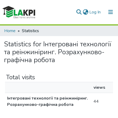
(current)
Log In
Communities & Collections
Home
Statistics
All of DSpace
Statistics for Інтегровані технології
та реінжиніринг. Розрахунково-
графічна робота
Total visits
views
Інтегровані технології та реінжиніринг.
44
Розрахунково-графічна робота